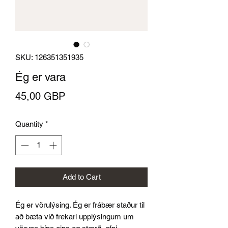
SKU: 126351351935
Ég er vara
Price
45,00 GBP
Quantity
*
Add to Cart
Ég er vörulýsing. Ég er frábær staður til 
að bæta við frekari upplýsingum um 