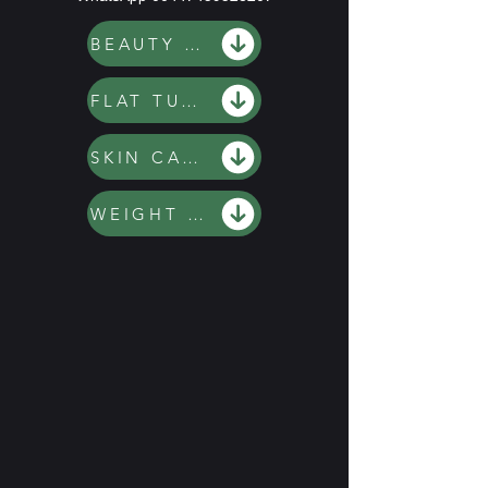
BEAUTY MAKEUP [ MAQUILLAGE]
FLAT TUMMY [ VENTRE PLAT]
SKIN CARE [ COSMETIQUE ]
WEIGHT LOSS [ PERDRE DU POIDS ]