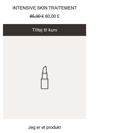
INTENSIVE SKIN TRAITEMENT
Regulær pris
Salgspris
85,00 £
60,00 £
Tilføj til kurv
Jeg er et produkt