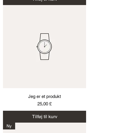
Jeg er et produkt
Pris
25,00 £
Tilføj til kurv
Ny