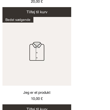
Pris
20,00 £
Tilføj til kurv
Bedst sælgende
Jeg er et produkt
Pris
10,00 £
Tilføj til kurv