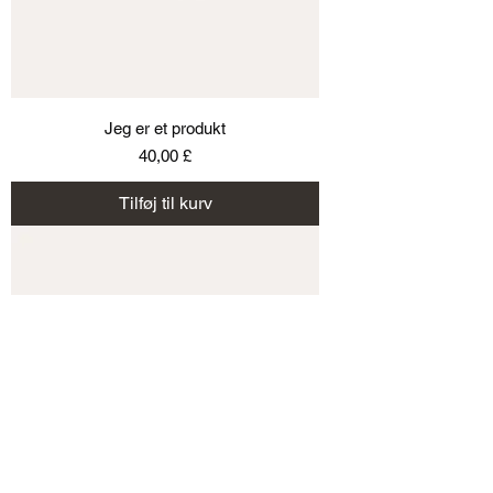
Jeg er et produkt
Pris
40,00 £
Tilføj til kurv