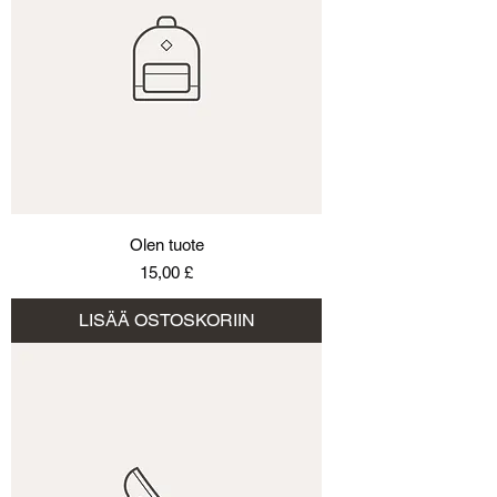
Olen tuote
Hinta
15,00 £
LISÄÄ OSTOSKORIIN