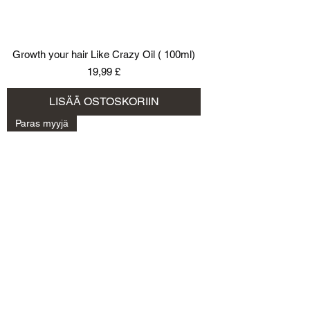
Growth your hair Like Crazy Oil ( 100ml)
Hinta
19,99 £
LISÄÄ OSTOSKORIIN
Paras myyjä