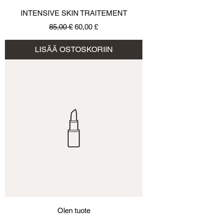
INTENSIVE SKIN TRAITEMENT
Normaali hinta
Alehinta
85,00 £
60,00 £
LISÄÄ OSTOSKORIIN
Olen tuote