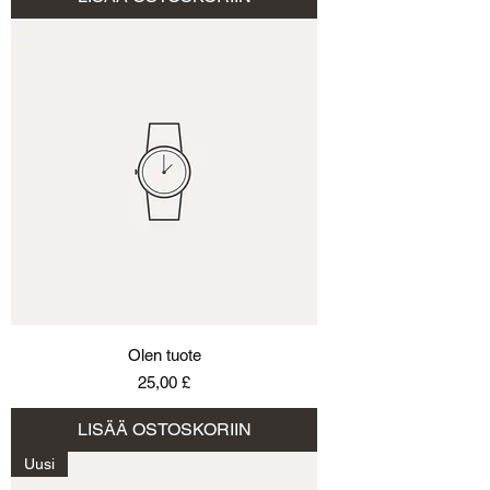
Olen tuote
Hinta
25,00 £
LISÄÄ OSTOSKORIIN
Uusi