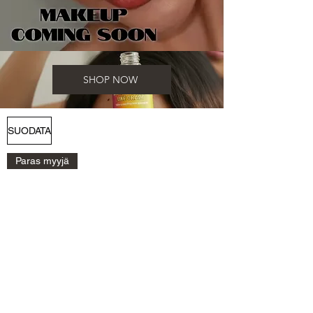
SHOP NOW
SUODATA
Paras myyjä