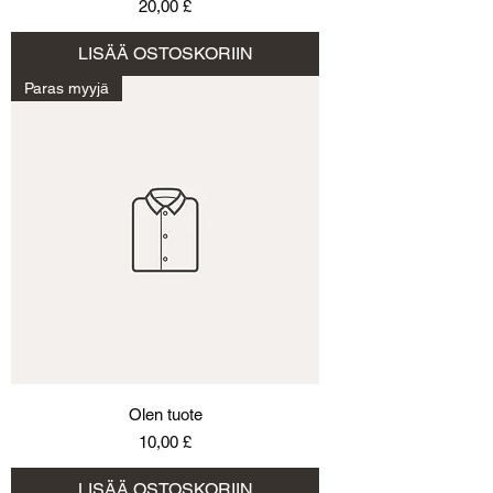
Hinta
20,00 £
LISÄÄ OSTOSKORIIN
Paras myyjä
Olen tuote
Hinta
10,00 £
LISÄÄ OSTOSKORIIN