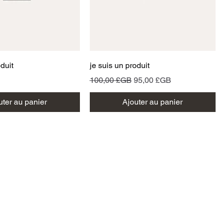
perçu rapide
Aperçu rapide
oduit
je suis un produit
Prix original
Prix promotionnel
100,00 £GB
95,00 £GB
uter au panier
Ajouter au panier