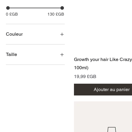
0 £GB
130 £GB
Couleur
Taille
Aperçu rapide
Growth your hair Like Crazy 
Grand
100ml)
Moyen
Prix
19,99 £GB
Petit
Taille unique
Ajouter au panier