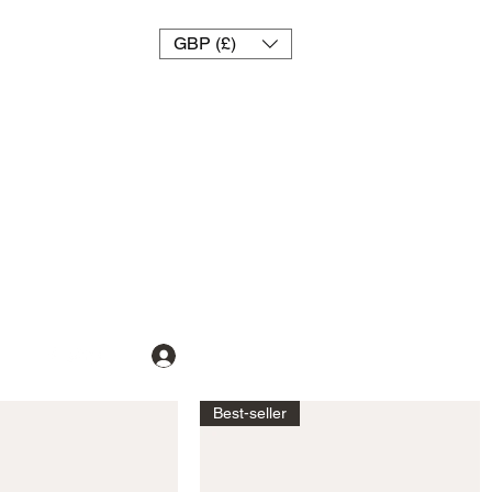
GBP (£)
Se connecter
Best-seller