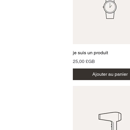
Aperçu rapide
je suis un produit
Prix
25,00 £GB
Ajouter au panier