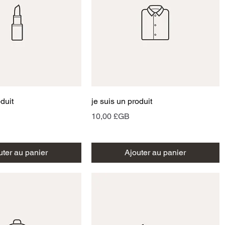
perçu rapide
Aperçu rapide
oduit
je suis un produit
Prix
10,00 £GB
uter au panier
Ajouter au panier