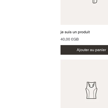
Aperçu rapide
je suis un produit
Prix
40,00 £GB
Ajouter au panier