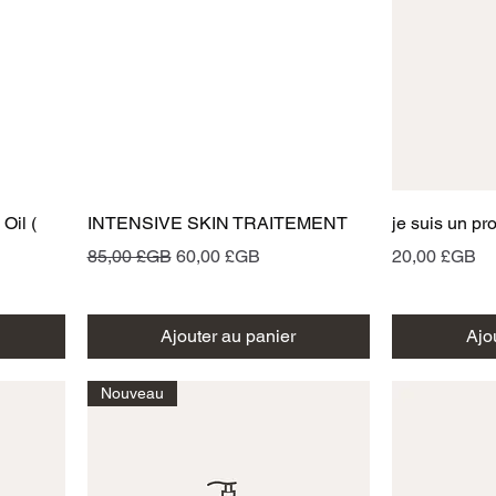
Aperçu rapide
A
Oil (
INTENSIVE SKIN TRAITEMENT
je suis un pr
Prix original
Prix promotionnel
Prix
85,00 £GB
60,00 £GB
20,00 £GB
Ajouter au panier
Ajo
Nouveau