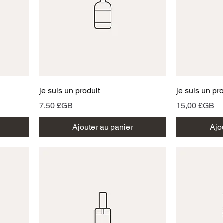
Aperçu rapide
A
je suis un produit
je suis un pr
Prix
Prix
7,50 £GB
15,00 £GB
Ajouter au panier
Ajo