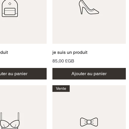
perçu rapide
Aperçu rapide
oduit
je suis un produit
Prix
85,00 £GB
uter au panier
Ajouter au panier
Vente