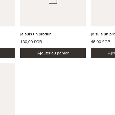
Aperçu rapide
A
je suis un produit
je suis un pr
Prix
Prix
130,00 £GB
45,00 £GB
Ajouter au panier
Ajo